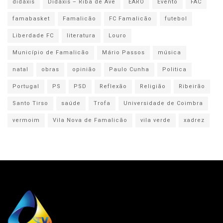
didáxis
Didáxis – Riba de Ave
EARO
Evento
FAC
famabasket
Famalicão
FC Famalicão
futebol
Liberdade FC
literatura
Louro
Município de Famalicão
Mário Passos
música
natal
obras
opinião
Paulo Cunha
Politica
Portugal
PS
PSD
Reflexão
Religião
Ribeirão
Santo Tirso
saúde
Trofa
Universidade de Coimbra
vermoim
Vila Nova de Famalicão
vila verde
xadrez