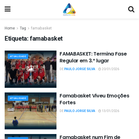
Home
Tag
famabasket
Etiqueta:
famabasket
FAMABASKET: Termina Fase
ATUALIDADE
Regular em 3.º lugar
DE
PAULO JORGE SILVA
20/01/2026
Famabasket Viveu Emoções
ATUALIDADE
Fortes
DE
PAULO JORGE SILVA
13/01/2026
Famabasket num Fim de