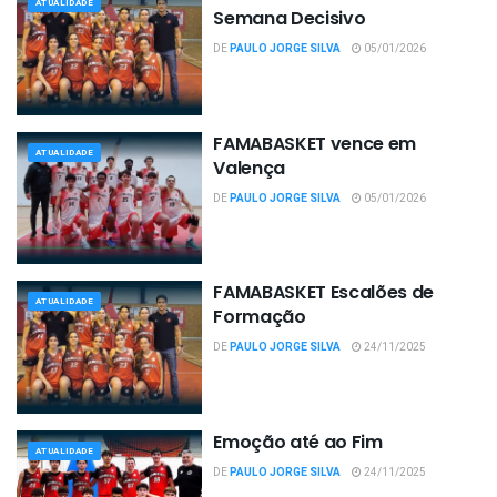
ATUALIDADE
Semana Decisivo
DE
PAULO JORGE SILVA
05/01/2026
FAMABASKET vence em
ATUALIDADE
Valença
DE
PAULO JORGE SILVA
05/01/2026
FAMABASKET Escalões de
ATUALIDADE
Formação
DE
PAULO JORGE SILVA
24/11/2025
Emoção até ao Fim
ATUALIDADE
DE
PAULO JORGE SILVA
24/11/2025