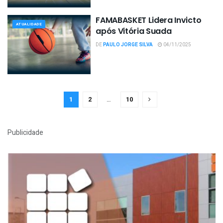
FAMABASKET Lidera Invicto
ATUALIDADE
após Vitória Suada
DE
PAULO JORGE SILVA
04/11/2025
1
2
…
10
Publicidade