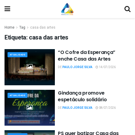
Home
Tag
casa das artes
Etiqueta:
casa das artes
“O Cofre da Esperança”
ATUALIDADE
enche Casa das Artes
DE
PAULO JORGE SILVA
14/07/2026
Gindança promove
ATUALIDADE
espetáculo solidário
DE
PAULO JORGE SILVA
08/07/2026
PS quer batizar Casa das