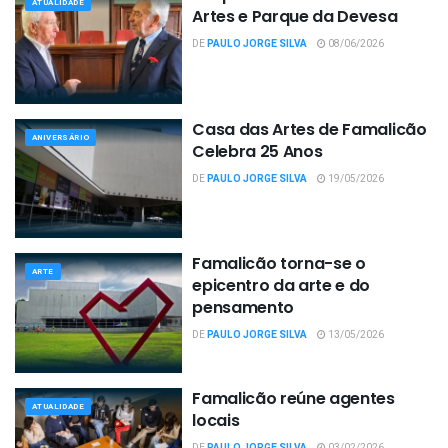
ATUALIDADE
Artes e Parque da Devesa
DE
PAULO JORGE SILVA
08/06/2026
Casa das Artes de Famalicão
ANIVERSÁRIO
Celebra 25 Anos
DE
PAULO JORGE SILVA
19/05/2026
Famalicão torna-se o
ARTE
epicentro da arte e do
pensamento
DE
PAULO JORGE SILVA
13/05/2026
Famalicão reúne agentes
ATUALIDADE
locais
DE
PAULO JORGE SILVA
03/02/2026