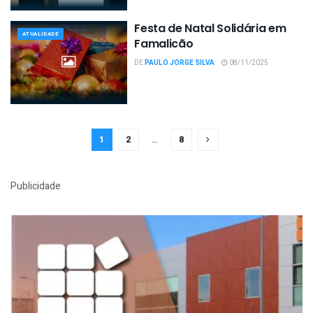
Festa de Natal Solidária em
ATUALIDADE
Famalicão
DE
PAULO JORGE SILVA
08/11/2025
1
2
…
8
Publicidade