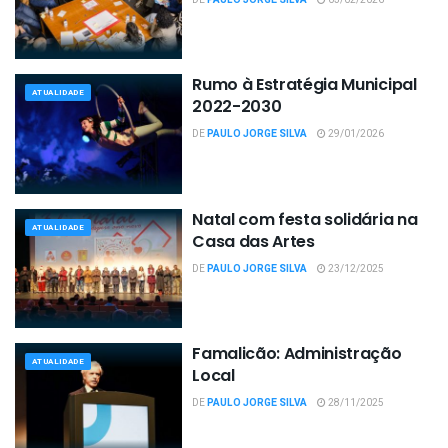
Rumo à Estratégia Municipal
ATUALIDADE
2022-2030
DE
PAULO JORGE SILVA
29/01/2026
Natal com festa solidária na
ATUALIDADE
Casa das Artes
DE
PAULO JORGE SILVA
23/12/2025
Famalicão: Administração
ATUALIDADE
Local
DE
PAULO JORGE SILVA
28/11/2025