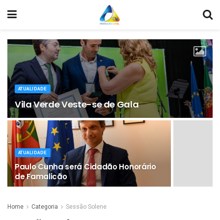
ATUALIDADE
Vila Verde Veste-se de Gala
ATUALIDADE
Paulo Cunha será Cidadão Honorário
de Famalicão
Home
Categoria
Sessão Solene