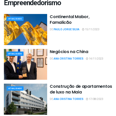
Empreendedorismo
Continental Mabor,
ATUALIDADE
Famalicão
DE
PAULO JORGE SILVA
15/11/2023
Negócios na China
ATUALIDADE
DE
ANA CRISTINA TORRES
14/11/2023
Construção de apartamentos
ATUALIDADE
de luxo na Maia
DE
ANA CRISTINA TORRES
17/08/2023