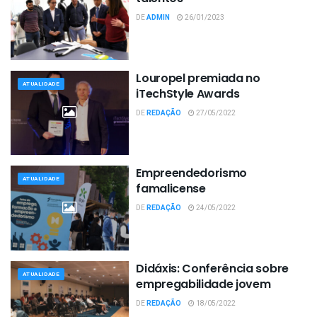
DE
ADMIN
26/01/2023
Louropel premiada no
ATUALIDADE
iTechStyle Awards
DE
REDAÇÃO
27/05/2022
Empreendedorismo
ATUALIDADE
famalicense
DE
REDAÇÃO
24/05/2022
Didáxis: Conferência sobre
ATUALIDADE
empregabilidade jovem
DE
REDAÇÃO
18/05/2022