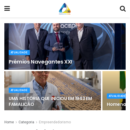
ATUALIDADE
Prémios Navegantes XXI
ATUALIDADE
ATUALIDADE
UMA HISTÓRIA QUE INICIOU EM 1943 EM
FAMALICÃO
Homenagem
Home
Categoria
Empreendedorismo