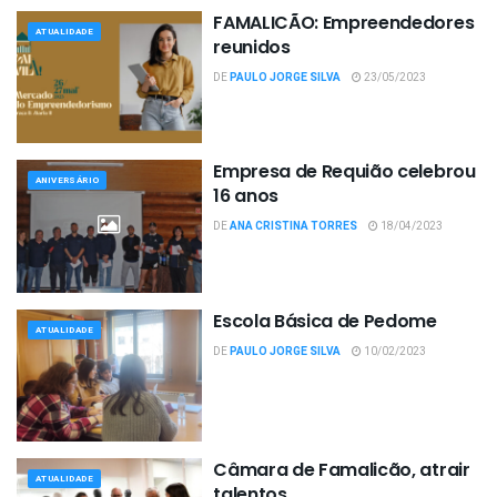
FAMALICÃO: Empreendedores
ATUALIDADE
reunidos
DE
PAULO JORGE SILVA
23/05/2023
Empresa de Requião celebrou
ANIVERSÁRIO
16 anos
DE
ANA CRISTINA TORRES
18/04/2023
Escola Básica de Pedome
ATUALIDADE
DE
PAULO JORGE SILVA
10/02/2023
Câmara de Famalicão, atrair
ATUALIDADE
talentos