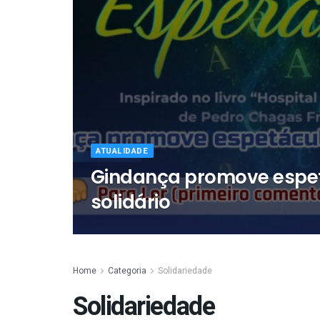
ATUALIDADE
Gindança promove espe
solidário
Home
Categoria
Solidariedade
Solidariedade