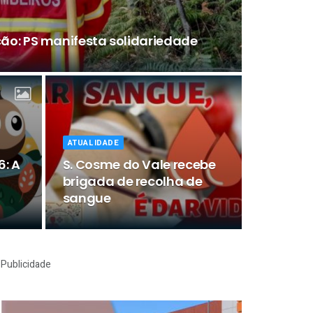
ão: PS manifesta solidariedade
ATUALIDADE
6: A
S. Cosme do Vale recebe
brigada de recolha de
sangue
Publicidade