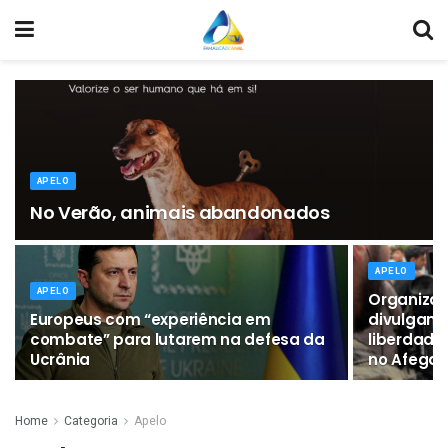
APELO
No Verão, animais abandonados
APELO
APELO
Organiza
Europeus com “experiência em
divulgam 
combate” para lutarem na defesa da
liberdade
Ucrânia
no Afegan
Home
Categoria
Apelo