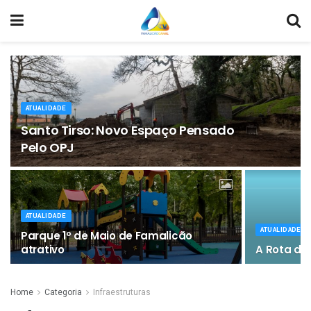
ATUALIDADE
Santo Tirso: Novo Espaço Pensado
Pelo OPJ
ATUALIDADE
ATUALIDADE
Parque 1º de Maio de Famalicão
atrativo
A Rota do 
Home
Categoria
Infraestruturas