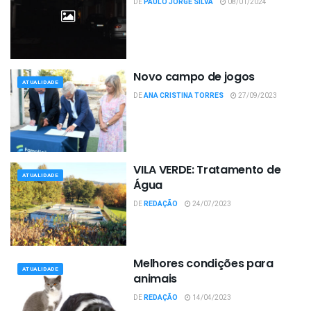
DE
PAULO JORGE SILVA
08/01/2024
Novo campo de jogos
ATUALIDADE
DE
ANA CRISTINA TORRES
27/09/2023
VILA VERDE: Tratamento de
ATUALIDADE
Água
DE
REDAÇÃO
24/07/2023
Melhores condições para
ATUALIDADE
animais
DE
REDAÇÃO
14/04/2023