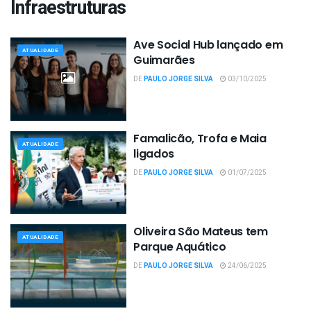
Infraestruturas
Ave Social Hub lançado em
ATUALIDADE
Guimarães
DE
PAULO JORGE SILVA
03/10/2025
Famalicão, Trofa e Maia
ATUALIDADE
ligados
DE
PAULO JORGE SILVA
01/07/2025
Oliveira São Mateus tem
ATUALIDADE
Parque Aquático
DE
PAULO JORGE SILVA
24/06/2025