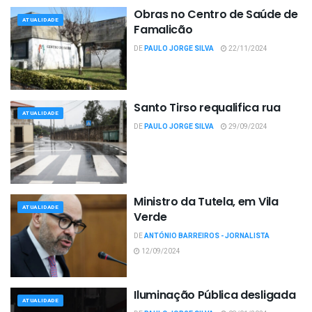
Obras no Centro de Saúde de
ATUALIDADE
Famalicão
DE
PAULO JORGE SILVA
22/11/2024
Santo Tirso requalifica rua
ATUALIDADE
DE
PAULO JORGE SILVA
29/09/2024
Ministro da Tutela, em Vila
ATUALIDADE
Verde
DE
ANTÓNIO BARREIROS - JORNALISTA
12/09/2024
Iluminação Pública desligada
ATUALIDADE