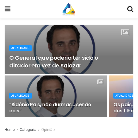
ATUALIDADE
O General que poderia ter sido o
ditador em vez de Salazar
ATUALIDADE
ATUALIDADE
“Sidónio Pais, não durmas… senão
Os pais, 
cais”
dos filhos
Home
Categoria
Opinião