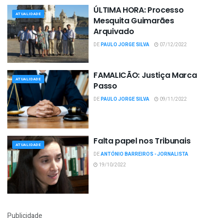
ÚLTIMA HORA: Processo
ATUALIDADE
Mesquita Guimarães
Arquivado
DE
PAULO JORGE SILVA
07/12/2022
FAMALICÃO: Justiça Marca
ATUALIDADE
Passo
DE
PAULO JORGE SILVA
09/11/2022
Falta papel nos Tribunais
ATUALIDADE
DE
ANTÓNIO BARREIROS - JORNALISTA
19/10/2022
Publicidade