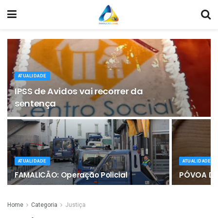
ATUALIDADE
IPSS de Avidos vai recorrer da
sentença
ATUALIDADE
ATUALIDADE
FAMALICÃO: Operação Policial
PÓVOA DE
Home
Categoria
Justiça