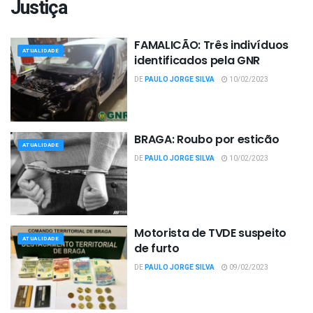
Justiça
FAMALICÃO: Três indivíduos
ATUALIDADE
identificados pela GNR
DE
PAULO JORGE SILVA
10/02/2023
BRAGA: Roubo por esticão
ATUALIDADE
DE
PAULO JORGE SILVA
10/02/2023
Motorista de TVDE suspeito
ATUALIDADE
de furto
DE
PAULO JORGE SILVA
09/02/2023