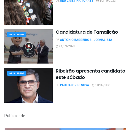
DE
ANA CRISTINA TORRES
10/10/2023
Candidatura de Famalicão
ATUALIDADE
DE
ANTÓNIO BARREIROS - JORNALISTA
21/09/2023
Ribeirão apresenta candidato
ATUALIDADE
este sábado
DE
PAULO JORGE SILVA
10/02/2023
Publicidade