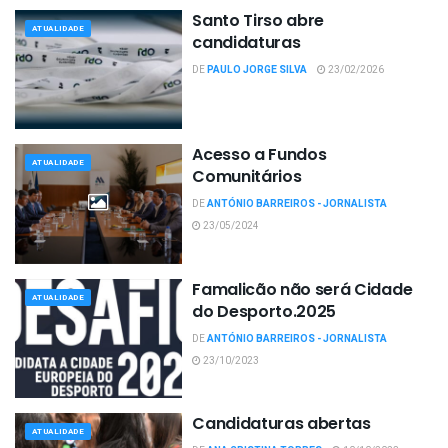
Santo Tirso abre
ATUALIDADE
candidaturas
DE
PAULO JORGE SILVA
23/02/2026
Acesso a Fundos
ATUALIDADE
Comunitários
DE
ANTÓNIO BARREIROS - JORNALISTA
23/05/2024
Famalicão não será Cidade
ATUALIDADE
do Desporto.2025
DE
ANTÓNIO BARREIROS - JORNALISTA
23/10/2023
Candidaturas abertas
ATUALIDADE