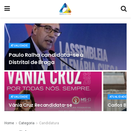
ATUALIDADE
Paulo Ralha candidata-se à
Distrital de Braga
ATUALIDADE
ATUALIDADE
Vânia Cruz Recandidata-se
Carlos Ba
Home
Categoria
Candidatura