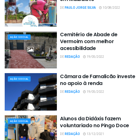
DE
PAULO JORGE SILVA
10/08/2022
Cemitério de Abade de
AÇÃO SOCIAL
Vermoim com melhor
acessibilidade
DE
REDAÇÃO
19/05/2022
Câmara de Famalicão investe
AÇÃO SOCIAL
no apoio à renda
DE
REDAÇÃO
19/05/2022
Alunos da Didáxis fazem
AÇÃO SOCIAL
voluntariado no Pingo Doce
DE
REDAÇÃO
13/12/2021