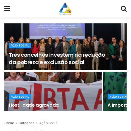
AÇÃO SOCIAL
Três concelhos investem na redução
da pobreza e exclusão social
AÇÃO SOCIAL
AÇÃO SOCIAL
Hostilidade agravada
A Importâ
Home
Categoria
Ação Social