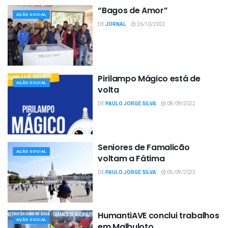
“Bagos de Amor”
AÇÃO SOCIAL
DE
JORNAL
26/10/2022
Pirilampo Mágico está de
AÇÃO SOCIAL
volta
DE
PAULO JORGE SILVA
08/09/2022
Seniores de Famalicão
AÇÃO SOCIAL
voltam a Fátima
DE
PAULO JORGE SILVA
05/09/2022
HumantiAVE conclui trabalhos
AÇÃO SOCIAL
em Malbuloto