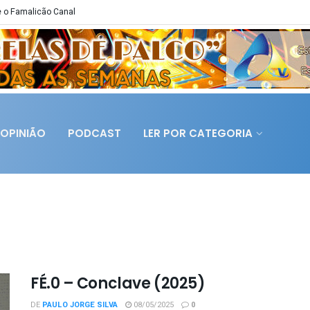
 o Famalicão Canal
OPINIÃO
PODCAST
LER POR CATEGORIA
FÉ.0 – Conclave (2025)
DE
PAULO JORGE SILVA
08/05/2025
0