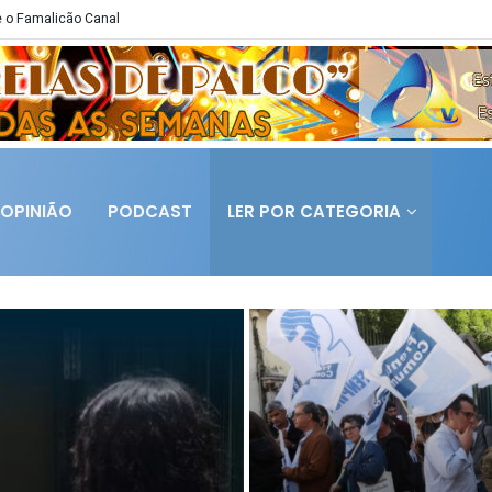
 o Famalicão Canal
OPINIÃO
PODCAST
LER POR CATEGORIA