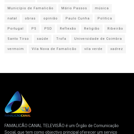
Município de Famalicão
Mário Passos
música
natal
obras
opinião
Paulo Cunha
Politica
Portugal
PS
PSD
Reflexão
Religião
Ribeirão
Santo Tirso
saúde
Trofa
Universidade de Coimbra
vermoim
Vila Nova de Famalicão
vila verde
xadrez
FAMALICÃO CANAL TELEVISÃO é um Órgão de Comunicação
Social, que tem como objectivo principal oferecer um serviço