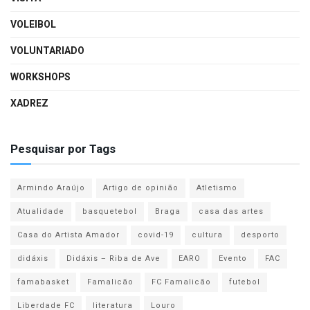
VOLEIBOL
VOLUNTARIADO
WORKSHOPS
XADREZ
Pesquisar por Tags
Armindo Araújo
Artigo de opinião
Atletismo
Atualidade
basquetebol
Braga
casa das artes
Casa do Artista Amador
covid-19
cultura
desporto
didáxis
Didáxis – Riba de Ave
EARO
Evento
FAC
famabasket
Famalicão
FC Famalicão
futebol
Liberdade FC
literatura
Louro