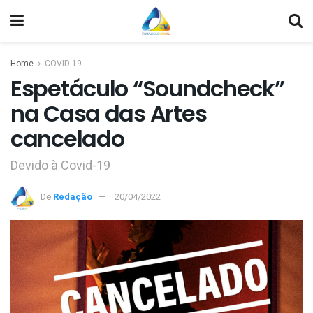
Home
COVID-19
Espetáculo “Soundcheck”
na Casa das Artes
cancelado
Devido à Covid-19
De
Redação
20/04/2022