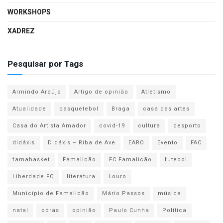
WORKSHOPS
XADREZ
Pesquisar por Tags
Armindo Araújo
Artigo de opinião
Atletismo
Atualidade
basquetebol
Braga
casa das artes
Casa do Artista Amador
covid-19
cultura
desporto
didáxis
Didáxis – Riba de Ave
EARO
Evento
FAC
famabasket
Famalicão
FC Famalicão
futebol
Liberdade FC
literatura
Louro
Município de Famalicão
Mário Passos
música
natal
obras
opinião
Paulo Cunha
Politica