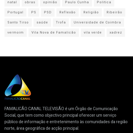
natal
obras
opinião
Paulo Cunha
Politica
Portugal
PS
PSD
Reflexão
Religião
Ribeirão
Santo Tirso
saúde
Trofa
Universidade de Coimbra
vermoim
Vila Nova de Famalicão
vila verde
xadrez
FAMALICÃO CANAL TELEVISÃO é um Órgão de Comunicação
Social, que tem como objectivo principal oferecer um serviço
público de informação e entretenimento às comunidades da região
norte, área geográfica de acção principal.