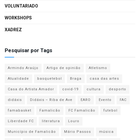
VOLUNTARIADO
WORKSHOPS
XADREZ
Pesquisar por Tags
Armindo Araújo
Artigo de opinião
Atletismo
Atualidade
basquetebol
Braga
casa das artes
Casa do Artista Amador
covid-19
cultura
desporto
didáxis
Didáxis – Riba de Ave
EARO
Evento
FAC
famabasket
Famalicão
FC Famalicão
futebol
Liberdade FC
literatura
Louro
Município de Famalicão
Mário Passos
música