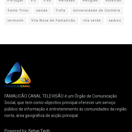
Portugal
PS
PSD
Reflexão
Religião
Ribeirão
Santo Tirso
saúde
Trofa
Universidade de Coimbra
vermoim
Vila Nova de Famalicão
vila verde
xadrez
FAMALICÃO CANAL TELEVISÃO é um Órgão de Comunicação
Social, que tem como objectivo principal oferecer um serviço
público de informação e entretenimento às comunidades da região
norte, área geográfica de acção principal.
Powered by:
Setup Tech