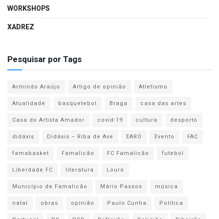
WORKSHOPS
XADREZ
Pesquisar por Tags
Armindo Araújo
Artigo de opinião
Atletismo
Atualidade
basquetebol
Braga
casa das artes
Casa do Artista Amador
covid-19
cultura
desporto
didáxis
Didáxis – Riba de Ave
EARO
Evento
FAC
famabasket
Famalicão
FC Famalicão
futebol
Liberdade FC
literatura
Louro
Município de Famalicão
Mário Passos
música
natal
obras
opinião
Paulo Cunha
Politica