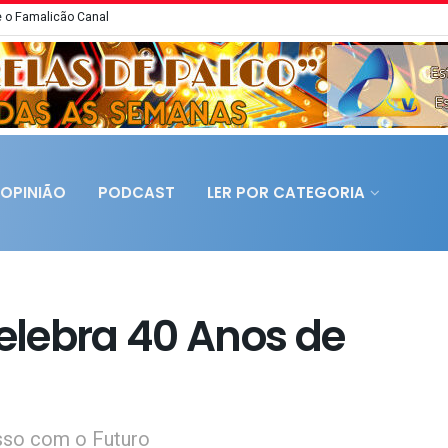
 o Famalicão Canal
OPINIÃO
PODCAST
LER POR CATEGORIA
Celebra 40 Anos de
so com o Futuro