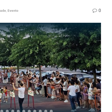
0
dade
,
Evento