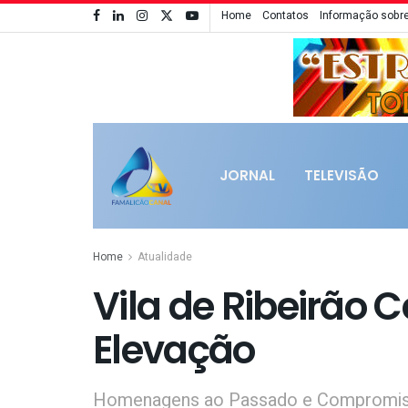
Home
Contatos
Informação sobre
JORNAL
TELEVISÃO
Home
Atualidade
Vila de Ribeirão 
Elevação
Homenagens ao Passado e Compromis