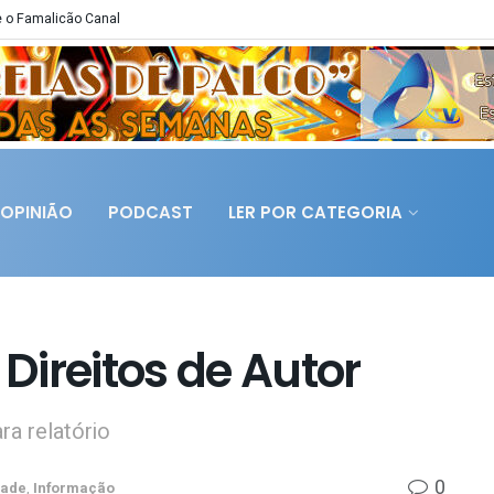
 o Famalicão Canal
OPINIÃO
PODCAST
LER POR CATEGORIA
 Direitos de Autor
a relatório
0
dade
,
Informação