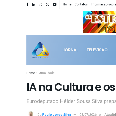
Home
Contatos
Informação sobre
JORNAL
TELEVISÃO
Home
Atualidade
IA na Cultura e os
Eurodeputado Hélder Sousa Silva prepar
De
Paulo Jorge Silva
08/07/2026
em
Atuali