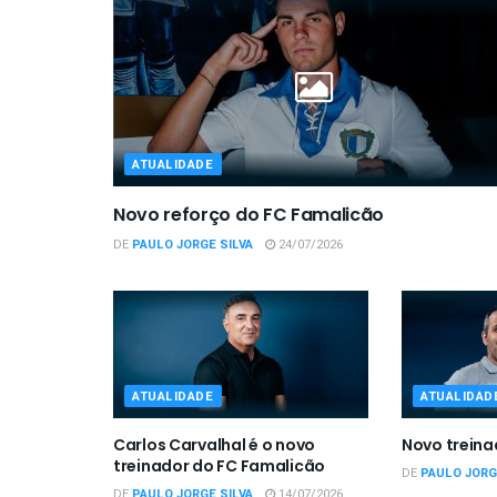
ATUALIDADE
Novo reforço do FC Famalicão
DE
PAULO JORGE SILVA
24/07/2026
ATUALIDADE
ATUALIDAD
Carlos Carvalhal é o novo
Novo treina
treinador do FC Famalicão
DE
PAULO JORG
DE
PAULO JORGE SILVA
14/07/2026