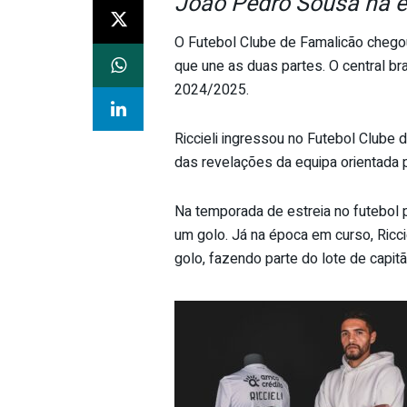
João Pedro Sousa na é
O Futebol Clube de Famalicão chegou
que une as duas partes. O central br
2024/2025.
Riccieli ingressou no Futebol Clube 
das revelações da equipa orientada
Na temporada de estreia no futebol 
um golo. Já na época em curso, Riccie
golo, fazendo parte do lote de capit