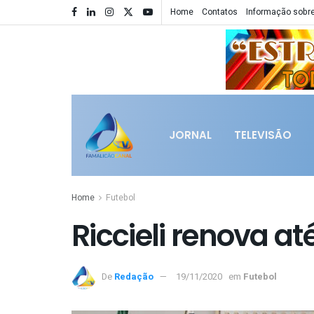
Home
Contatos
Informação sobre
JORNAL
TELEVISÃO
Home
Futebol
Riccieli renova at
De
Redação
19/11/2020
em
Futebol