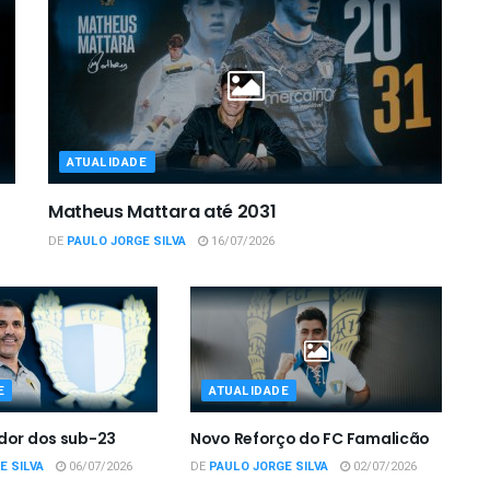
ATUALIDADE
Matheus Mattara até 2031
DE
PAULO JORGE SILVA
16/07/2026
E
ATUALIDADE
dor dos sub-23
Novo Reforço do FC Famalicão
E SILVA
06/07/2026
DE
PAULO JORGE SILVA
02/07/2026