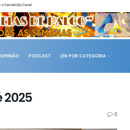
 o Famalicão Canal
OPINIÃO
PODCAST
LER POR CATEGORIA
é 2025
0