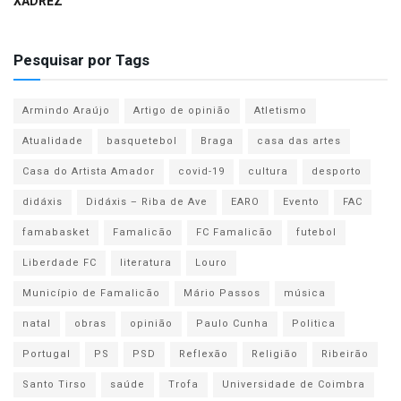
XADREZ
Pesquisar por Tags
Armindo Araújo
Artigo de opinião
Atletismo
Atualidade
basquetebol
Braga
casa das artes
Casa do Artista Amador
covid-19
cultura
desporto
didáxis
Didáxis – Riba de Ave
EARO
Evento
FAC
famabasket
Famalicão
FC Famalicão
futebol
Liberdade FC
literatura
Louro
Município de Famalicão
Mário Passos
música
natal
obras
opinião
Paulo Cunha
Politica
Portugal
PS
PSD
Reflexão
Religião
Ribeirão
Santo Tirso
saúde
Trofa
Universidade de Coimbra