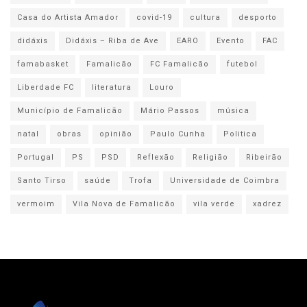
Casa do Artista Amador
covid-19
cultura
desporto
didáxis
Didáxis – Riba de Ave
EARO
Evento
FAC
famabasket
Famalicão
FC Famalicão
futebol
Liberdade FC
literatura
Louro
Município de Famalicão
Mário Passos
música
natal
obras
opinião
Paulo Cunha
Politica
Portugal
PS
PSD
Reflexão
Religião
Ribeirão
Santo Tirso
saúde
Trofa
Universidade de Coimbra
vermoim
Vila Nova de Famalicão
vila verde
xadrez