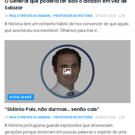
O General que poderia ter sido o ditador em vez de
Salazar
DE
PAULO FREITAS DO AMARAL - PROFESSOR DE HISTÓRIA
30/07/2026
0
A História tem um estranho hábito de nos convencer de que aquilo
que aconteceu era inevitável. Olhamos para trás e...
ATUALIDADE
“Sidónio Pais, não durmas… senão cais”
DE
PAULO FREITAS DO AMARAL - PROFESSOR DE HISTÓRIA
28/07/2026
0
A História portuguesa guarda expressões que atravessam
gerações porque encerram em poucas palavras o espírito de uma