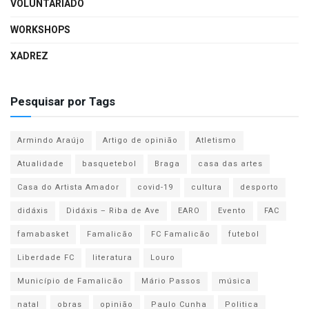
VOLUNTARIADO
WORKSHOPS
XADREZ
Pesquisar por Tags
Armindo Araújo
Artigo de opinião
Atletismo
Atualidade
basquetebol
Braga
casa das artes
Casa do Artista Amador
covid-19
cultura
desporto
didáxis
Didáxis – Riba de Ave
EARO
Evento
FAC
famabasket
Famalicão
FC Famalicão
futebol
Liberdade FC
literatura
Louro
Município de Famalicão
Mário Passos
música
natal
obras
opinião
Paulo Cunha
Politica