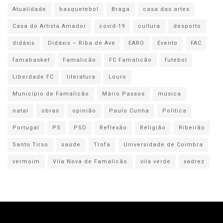
Atualidade
basquetebol
Braga
casa das artes
Casa do Artista Amador
covid-19
cultura
desporto
didáxis
Didáxis – Riba de Ave
EARO
Evento
FAC
famabasket
Famalicão
FC Famalicão
futebol
Liberdade FC
literatura
Louro
Município de Famalicão
Mário Passos
música
natal
obras
opinião
Paulo Cunha
Politica
Portugal
PS
PSD
Reflexão
Religião
Ribeirão
Santo Tirso
saúde
Trofa
Universidade de Coimbra
vermoim
Vila Nova de Famalicão
vila verde
xadrez