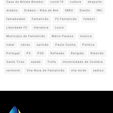
Casa do Artista Amador
covid-19
cultura
desporto
didáxis
Didáxis – Riba de Ave
EARO
Evento
FAC
famabasket
Famalicão
FC Famalicão
futebol
Liberdade FC
literatura
Louro
Município de Famalicão
Mário Passos
música
natal
obras
opinião
Paulo Cunha
Politica
Portugal
PS
PSD
Reflexão
Religião
Ribeirão
Santo Tirso
saúde
Trofa
Universidade de Coimbra
vermoim
Vila Nova de Famalicão
vila verde
xadrez