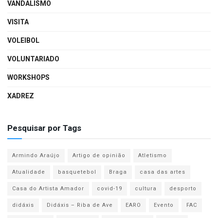
VANDALISMO
VISITA
VOLEIBOL
VOLUNTARIADO
WORKSHOPS
XADREZ
Pesquisar por Tags
Armindo Araújo
Artigo de opinião
Atletismo
Atualidade
basquetebol
Braga
casa das artes
Casa do Artista Amador
covid-19
cultura
desporto
didáxis
Didáxis – Riba de Ave
EARO
Evento
FAC