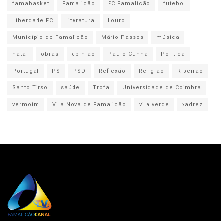
famabasket
Famalicão
FC Famalicão
futebol
Liberdade FC
literatura
Louro
Município de Famalicão
Mário Passos
música
natal
obras
opinião
Paulo Cunha
Politica
Portugal
PS
PSD
Reflexão
Religião
Ribeirão
Santo Tirso
saúde
Trofa
Universidade de Coimbra
vermoim
Vila Nova de Famalicão
vila verde
xadrez