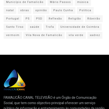
Município de Famalicão
Mário Passos
música
natal
obras
opinião
Paulo Cunha
Politica
Portugal
PS
PSD
Reflexão
Religião
Ribeirão
Santo Tirso
saúde
Trofa
Universidade de Coimbra
vermoim
Vila Nova de Famalicão
vila verde
xadrez
FAMALICÃO CANAL TELEVISÃO é um Órgão de Comunicação
Social, que tem como objectivo principal oferecer um serviço
público de informação e entretenimento às comunidades da região