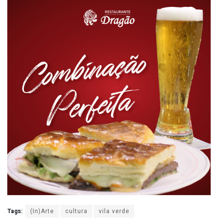
Tags:
(In)Arte
cultura
vila verde