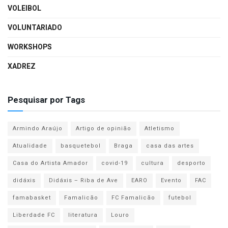
VOLEIBOL
VOLUNTARIADO
WORKSHOPS
XADREZ
Pesquisar por Tags
Armindo Araújo
Artigo de opinião
Atletismo
Atualidade
basquetebol
Braga
casa das artes
Casa do Artista Amador
covid-19
cultura
desporto
didáxis
Didáxis – Riba de Ave
EARO
Evento
FAC
famabasket
Famalicão
FC Famalicão
futebol
Liberdade FC
literatura
Louro