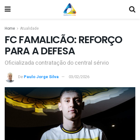
Home
Atualidade
FC FAMALICÃO: REFORÇO
PARA A DEFESA
Oficializada contratação do central sérvio
De
Paulo Jorge Silva
03/02/2026