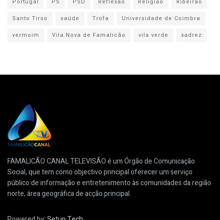
Portugal
PS
PSD
Reflexão
Religião
Ribeirão
Santo Tirso
saúde
Trofa
Universidade de Coimbra
vermoim
Vila Nova de Famalicão
vila verde
xadrez
FAMALICÃO CANAL TELEVISÃO é um Órgão de Comunicação
Social, que tem como objectivo principal oferecer um serviço
público de informação e entretenimento às comunidades da região
norte, área geográfica de acção principal.
Powered by:
Setup Tech