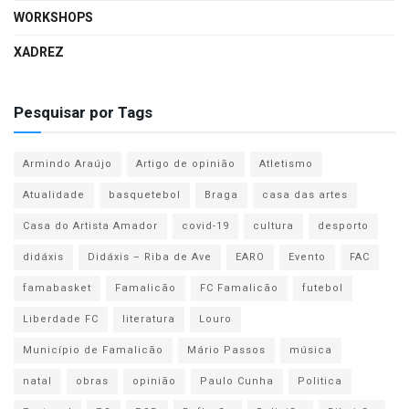
WORKSHOPS
XADREZ
Pesquisar por Tags
Armindo Araújo
Artigo de opinião
Atletismo
Atualidade
basquetebol
Braga
casa das artes
Casa do Artista Amador
covid-19
cultura
desporto
didáxis
Didáxis – Riba de Ave
EARO
Evento
FAC
famabasket
Famalicão
FC Famalicão
futebol
Liberdade FC
literatura
Louro
Município de Famalicão
Mário Passos
música
natal
obras
opinião
Paulo Cunha
Politica