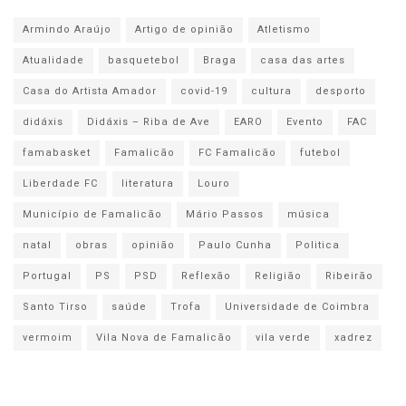
Armindo Araújo
Artigo de opinião
Atletismo
Atualidade
basquetebol
Braga
casa das artes
Casa do Artista Amador
covid-19
cultura
desporto
didáxis
Didáxis – Riba de Ave
EARO
Evento
FAC
famabasket
Famalicão
FC Famalicão
futebol
Liberdade FC
literatura
Louro
Município de Famalicão
Mário Passos
música
natal
obras
opinião
Paulo Cunha
Politica
Portugal
PS
PSD
Reflexão
Religião
Ribeirão
Santo Tirso
saúde
Trofa
Universidade de Coimbra
vermoim
Vila Nova de Famalicão
vila verde
xadrez