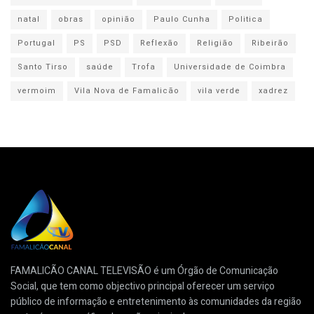
natal
obras
opinião
Paulo Cunha
Politica
Portugal
PS
PSD
Reflexão
Religião
Ribeirão
Santo Tirso
saúde
Trofa
Universidade de Coimbra
vermoim
Vila Nova de Famalicão
vila verde
xadrez
FAMALICÃO CANAL TELEVISÃO é um Órgão de Comunicação
Social, que tem como objectivo principal oferecer um serviço
público de informação e entretenimento às comunidades da região