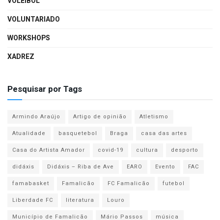
VOLEIBOL
VOLUNTARIADO
WORKSHOPS
XADREZ
Pesquisar por Tags
Armindo Araújo
Artigo de opinião
Atletismo
Atualidade
basquetebol
Braga
casa das artes
Casa do Artista Amador
covid-19
cultura
desporto
didáxis
Didáxis – Riba de Ave
EARO
Evento
FAC
famabasket
Famalicão
FC Famalicão
futebol
Liberdade FC
literatura
Louro
Município de Famalicão
Mário Passos
música