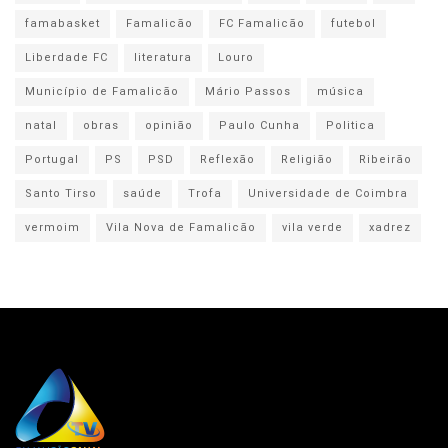
famabasket
Famalicão
FC Famalicão
futebol
Liberdade FC
literatura
Louro
Município de Famalicão
Mário Passos
música
natal
obras
opinião
Paulo Cunha
Politica
Portugal
PS
PSD
Reflexão
Religião
Ribeirão
Santo Tirso
saúde
Trofa
Universidade de Coimbra
vermoim
Vila Nova de Famalicão
vila verde
xadrez