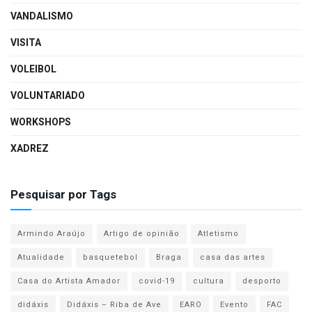
VANDALISMO
VISITA
VOLEIBOL
VOLUNTARIADO
WORKSHOPS
XADREZ
Pesquisar por Tags
Armindo Araújo
Artigo de opinião
Atletismo
Atualidade
basquetebol
Braga
casa das artes
Casa do Artista Amador
covid-19
cultura
desporto
didáxis
Didáxis – Riba de Ave
EARO
Evento
FAC