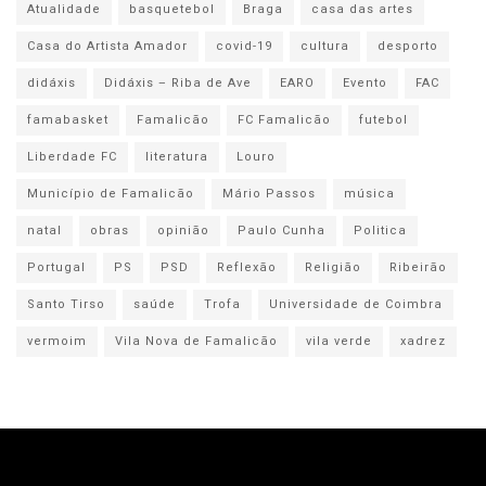
Atualidade
basquetebol
Braga
casa das artes
Casa do Artista Amador
covid-19
cultura
desporto
didáxis
Didáxis – Riba de Ave
EARO
Evento
FAC
famabasket
Famalicão
FC Famalicão
futebol
Liberdade FC
literatura
Louro
Município de Famalicão
Mário Passos
música
natal
obras
opinião
Paulo Cunha
Politica
Portugal
PS
PSD
Reflexão
Religião
Ribeirão
Santo Tirso
saúde
Trofa
Universidade de Coimbra
vermoim
Vila Nova de Famalicão
vila verde
xadrez