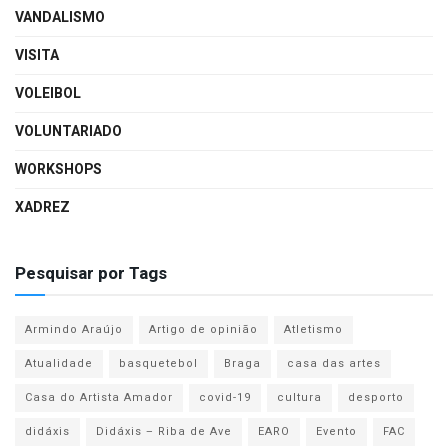
VANDALISMO
VISITA
VOLEIBOL
VOLUNTARIADO
WORKSHOPS
XADREZ
Pesquisar por Tags
Armindo Araújo
Artigo de opinião
Atletismo
Atualidade
basquetebol
Braga
casa das artes
Casa do Artista Amador
covid-19
cultura
desporto
didáxis
Didáxis – Riba de Ave
EARO
Evento
FAC