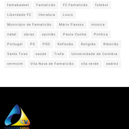
famabasket
Famalicão
FC Famalicão
futebol
Liberdade FC
literatura
Louro
Município de Famalicão
Mário Passos
música
natal
obras
opinião
Paulo Cunha
Politica
Portugal
PS
PSD
Reflexão
Religião
Ribeirão
Santo Tirso
saúde
Trofa
Universidade de Coimbra
vermoim
Vila Nova de Famalicão
vila verde
xadrez