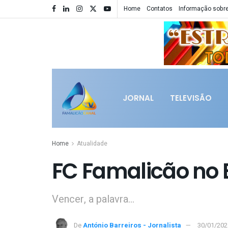
Home
Contatos
Informação sobre
JORNAL
TELEVISÃO
Home
Atualidade
FC Famalicão no 
Vencer, a palavra...
De
António Barreiros - Jornalista
30/01/202