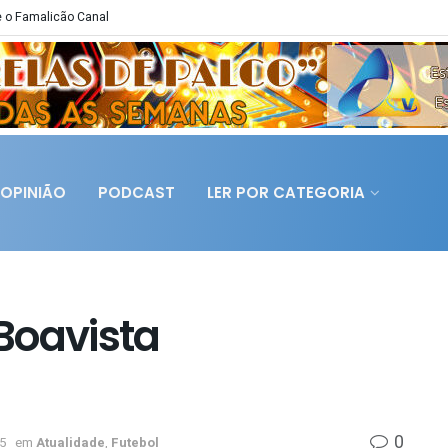
 o Famalicão Canal
OPINIÃO
PODCAST
LER POR CATEGORIA
Boavista
0
5
em
Atualidade
,
Futebol