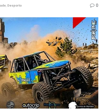
0
dade
,
Desporto