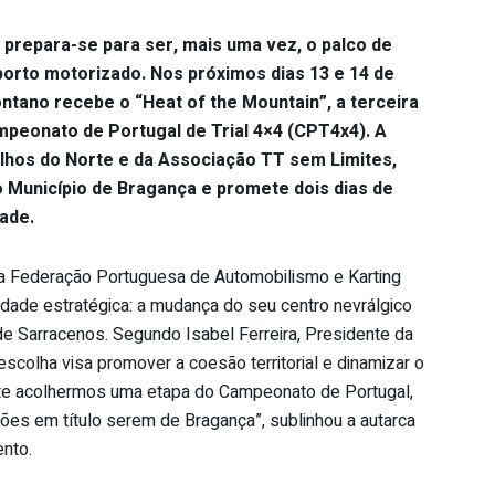
 prepara-se para ser, mais uma vez, o palco de
rto motorizado. Nos próximos dias 13 e 14 de
ntano recebe o “Heat of the Mountain”, a terceira
mpeonato de Portugal de Trial 4×4 (CPT4x4). A
ilhos do Norte e da Associação TT sem Limites,
o Município de Bragança e promete dois dias de
ade.
da Federação Portuguesa de Automobilismo e Karting
dade estratégica: a mudança do seu centro nevrálgico
de Sarracenos. Segundo Isabel Ferreira, Presidente da
scolha visa promover a coesão territorial e dinamizar o
te acolhermos uma etapa do Campeonato de Portugal,
es em título serem de Bragança”, sublinhou a autarca
ento.