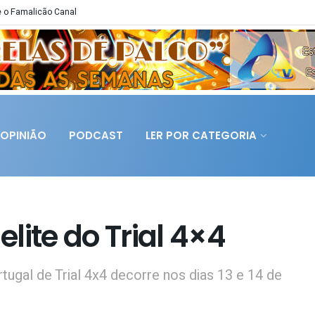
 o Famalicão Canal
OPINIÃO
PODCAST
LER POR CATEGORIA
lite do Trial 4×4
ugal de Trial 4x4 decorre nos dias 13 e 14 de