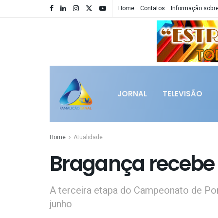
Home
Contatos
Informação sobre
JORNAL
TELEVISÃO
Home
Atualidade
Bragança recebe e
A terceira etapa do Campeonato de Port
junho