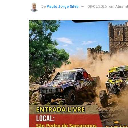
De
Paulo Jorge Silva
08/05/2026
em
Atuali