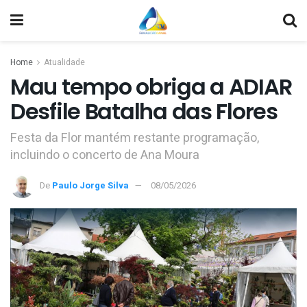
Home
Atualidade
Mau tempo obriga a ADIAR
Desfile Batalha das Flores
Festa da Flor mantém restante programação,
incluindo o concerto de Ana Moura
De
Paulo Jorge Silva
08/05/2026