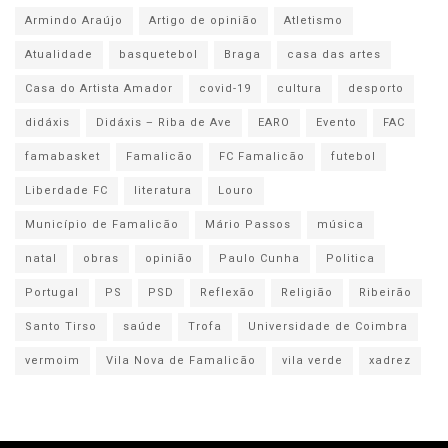
Armindo Araújo
Artigo de opinião
Atletismo
Atualidade
basquetebol
Braga
casa das artes
Casa do Artista Amador
covid-19
cultura
desporto
didáxis
Didáxis – Riba de Ave
EARO
Evento
FAC
famabasket
Famalicão
FC Famalicão
futebol
Liberdade FC
literatura
Louro
Município de Famalicão
Mário Passos
música
natal
obras
opinião
Paulo Cunha
Politica
Portugal
PS
PSD
Reflexão
Religião
Ribeirão
Santo Tirso
saúde
Trofa
Universidade de Coimbra
vermoim
Vila Nova de Famalicão
vila verde
xadrez