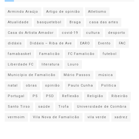
Armindo Araújo
Artigo de opinião
Atletismo
Atualidade
basquetebol
Braga
casa das artes
Casa do Artista Amador
covid-19
cultura
desporto
didáxis
Didáxis – Riba de Ave
EARO
Evento
FAC
famabasket
Famalicão
FC Famalicão
futebol
Liberdade FC
literatura
Louro
Município de Famalicão
Mário Passos
música
natal
obras
opinião
Paulo Cunha
Politica
Portugal
PS
PSD
Reflexão
Religião
Ribeirão
Santo Tirso
saúde
Trofa
Universidade de Coimbra
vermoim
Vila Nova de Famalicão
vila verde
xadrez