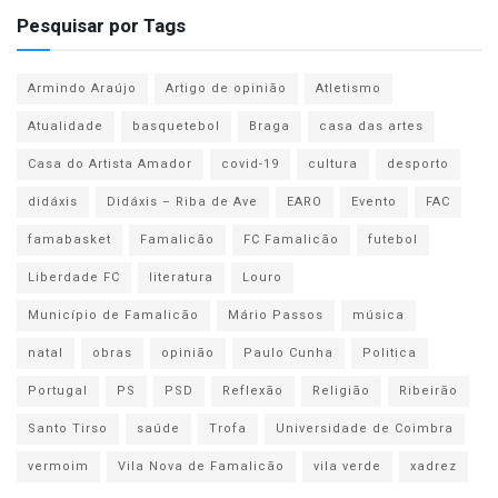
Pesquisar por Tags
Armindo Araújo
Artigo de opinião
Atletismo
Atualidade
basquetebol
Braga
casa das artes
Casa do Artista Amador
covid-19
cultura
desporto
didáxis
Didáxis – Riba de Ave
EARO
Evento
FAC
famabasket
Famalicão
FC Famalicão
futebol
Liberdade FC
literatura
Louro
Município de Famalicão
Mário Passos
música
natal
obras
opinião
Paulo Cunha
Politica
Portugal
PS
PSD
Reflexão
Religião
Ribeirão
Santo Tirso
saúde
Trofa
Universidade de Coimbra
vermoim
Vila Nova de Famalicão
vila verde
xadrez