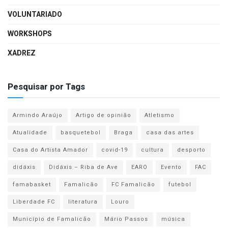
VOLUNTARIADO
WORKSHOPS
XADREZ
Pesquisar por Tags
Armindo Araújo
Artigo de opinião
Atletismo
Atualidade
basquetebol
Braga
casa das artes
Casa do Artista Amador
covid-19
cultura
desporto
didáxis
Didáxis – Riba de Ave
EARO
Evento
FAC
famabasket
Famalicão
FC Famalicão
futebol
Liberdade FC
literatura
Louro
Município de Famalicão
Mário Passos
música