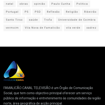
natal
obras
opinião
Paulo Cunha
Politica
Portugal
PS
PSD
Reflexão
Religião
Ribeirão
Santo Tirso
saúde
Trofa
Universidade de Coimbra
vermoim
Vila Nova de Famalicão
vila verde
xadrez
FAMALICÃO CANAL TELEVISÃO é um Órgão de Comunicação
Social, que tem como objectivo principal oferecer um serviço
público de informação e entretenimento às comunidades da região
norte, área geográfica de acção principal.