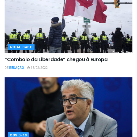
ATUALIDADE
“Comboio da Liberdade” chegou à Europa
DE
REDAÇÃO
16/02/2022
COVID-19