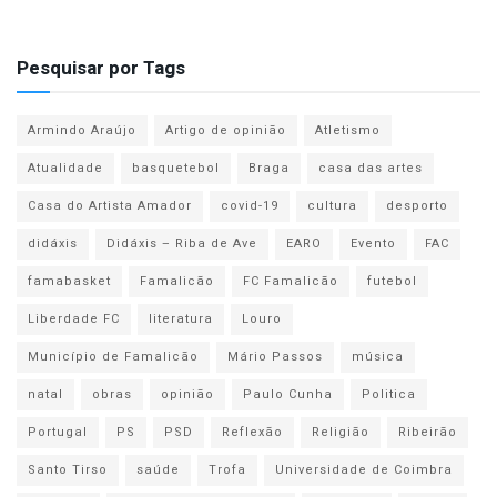
Pesquisar por Tags
Armindo Araújo
Artigo de opinião
Atletismo
Atualidade
basquetebol
Braga
casa das artes
Casa do Artista Amador
covid-19
cultura
desporto
didáxis
Didáxis – Riba de Ave
EARO
Evento
FAC
famabasket
Famalicão
FC Famalicão
futebol
Liberdade FC
literatura
Louro
Município de Famalicão
Mário Passos
música
natal
obras
opinião
Paulo Cunha
Politica
Portugal
PS
PSD
Reflexão
Religião
Ribeirão
Santo Tirso
saúde
Trofa
Universidade de Coimbra