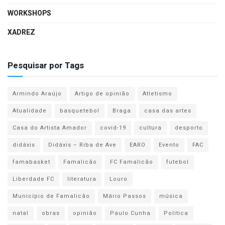
WORKSHOPS
XADREZ
Pesquisar por Tags
Armindo Araújo
Artigo de opinião
Atletismo
Atualidade
basquetebol
Braga
casa das artes
Casa do Artista Amador
covid-19
cultura
desporto
didáxis
Didáxis – Riba de Ave
EARO
Evento
FAC
famabasket
Famalicão
FC Famalicão
futebol
Liberdade FC
literatura
Louro
Município de Famalicão
Mário Passos
música
natal
obras
opinião
Paulo Cunha
Politica