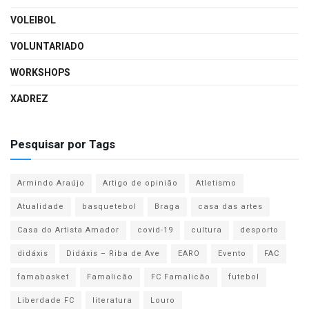
VOLEIBOL
VOLUNTARIADO
WORKSHOPS
XADREZ
Pesquisar por Tags
Armindo Araújo
Artigo de opinião
Atletismo
Atualidade
basquetebol
Braga
casa das artes
Casa do Artista Amador
covid-19
cultura
desporto
didáxis
Didáxis – Riba de Ave
EARO
Evento
FAC
famabasket
Famalicão
FC Famalicão
futebol
Liberdade FC
literatura
Louro