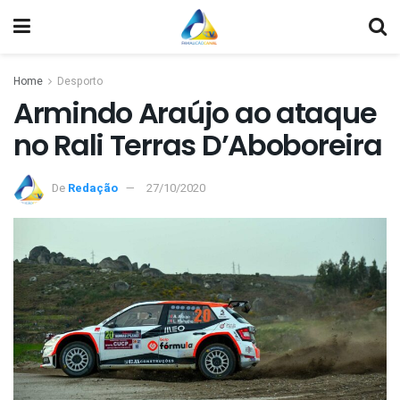
Home
Desporto
Armindo Araújo ao ataque
no Rali Terras D’Aboboreira
De
Redação
27/10/2020