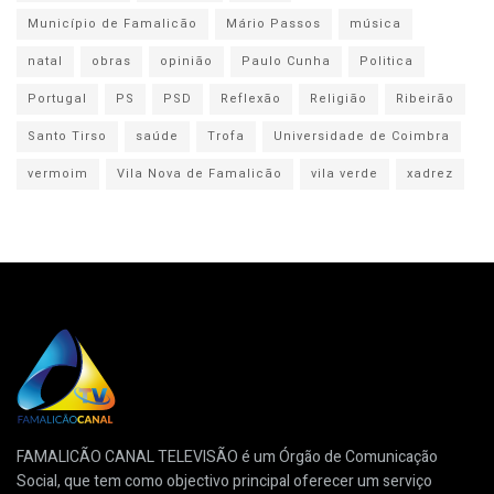
Município de Famalicão
Mário Passos
música
natal
obras
opinião
Paulo Cunha
Politica
Portugal
PS
PSD
Reflexão
Religião
Ribeirão
Santo Tirso
saúde
Trofa
Universidade de Coimbra
vermoim
Vila Nova de Famalicão
vila verde
xadrez
FAMALICÃO CANAL TELEVISÃO é um Órgão de Comunicação
Social, que tem como objectivo principal oferecer um serviço