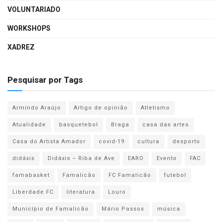
VOLUNTARIADO
WORKSHOPS
XADREZ
Pesquisar por Tags
Armindo Araújo
Artigo de opinião
Atletismo
Atualidade
basquetebol
Braga
casa das artes
Casa do Artista Amador
covid-19
cultura
desporto
didáxis
Didáxis – Riba de Ave
EARO
Evento
FAC
famabasket
Famalicão
FC Famalicão
futebol
Liberdade FC
literatura
Louro
Município de Famalicão
Mário Passos
música