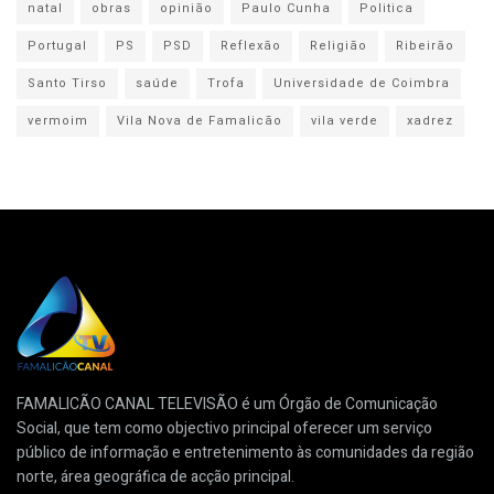
natal
obras
opinião
Paulo Cunha
Politica
Portugal
PS
PSD
Reflexão
Religião
Ribeirão
Santo Tirso
saúde
Trofa
Universidade de Coimbra
vermoim
Vila Nova de Famalicão
vila verde
xadrez
FAMALICÃO CANAL TELEVISÃO é um Órgão de Comunicação
Social, que tem como objectivo principal oferecer um serviço
público de informação e entretenimento às comunidades da região
norte, área geográfica de acção principal.