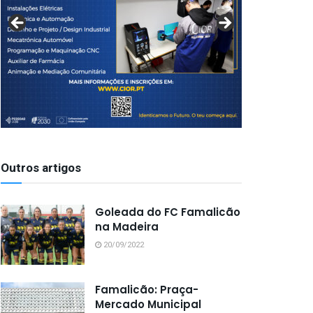
Outros artigos
Goleada do FC Famalicão
na Madeira
20/09/2022
Famalicão: Praça-
Mercado Municipal