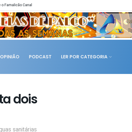
 o Famalicão Canal
OPINIÃO
PODCAST
LER POR CATEGORIA
a dois
uas sanitárias