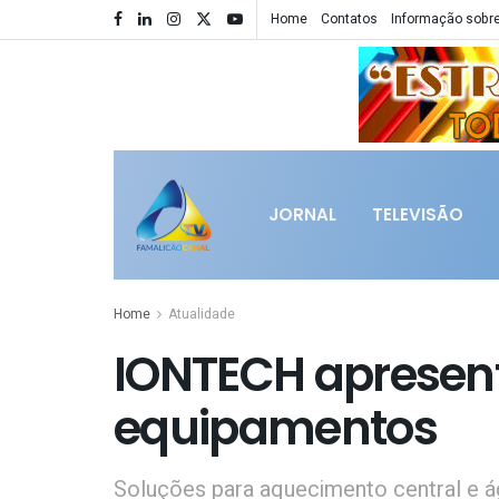
Home
Contatos
Informação sobre
JORNAL
TELEVISÃO
Home
Atualidade
IONTECH apresent
equipamentos
Soluções para aquecimento central e ág