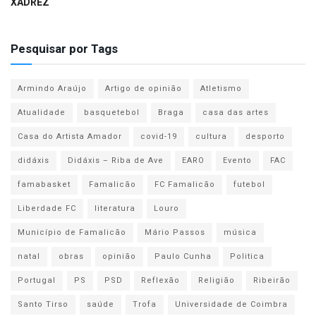
XADREZ
Pesquisar por Tags
Armindo Araújo
Artigo de opinião
Atletismo
Atualidade
basquetebol
Braga
casa das artes
Casa do Artista Amador
covid-19
cultura
desporto
didáxis
Didáxis – Riba de Ave
EARO
Evento
FAC
famabasket
Famalicão
FC Famalicão
futebol
Liberdade FC
literatura
Louro
Município de Famalicão
Mário Passos
música
natal
obras
opinião
Paulo Cunha
Politica
Portugal
PS
PSD
Reflexão
Religião
Ribeirão
Santo Tirso
saúde
Trofa
Universidade de Coimbra