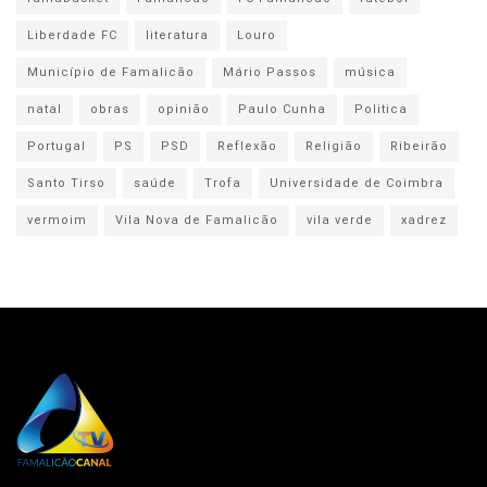
Liberdade FC
literatura
Louro
Município de Famalicão
Mário Passos
música
natal
obras
opinião
Paulo Cunha
Politica
Portugal
PS
PSD
Reflexão
Religião
Ribeirão
Santo Tirso
saúde
Trofa
Universidade de Coimbra
vermoim
Vila Nova de Famalicão
vila verde
xadrez