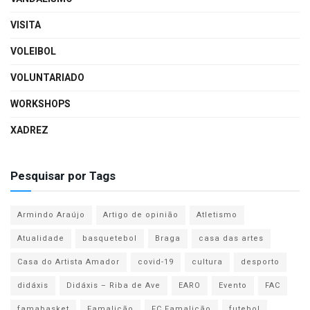
VISITA
VOLEIBOL
VOLUNTARIADO
WORKSHOPS
XADREZ
Pesquisar por Tags
Armindo Araújo
Artigo de opinião
Atletismo
Atualidade
basquetebol
Braga
casa das artes
Casa do Artista Amador
covid-19
cultura
desporto
didáxis
Didáxis – Riba de Ave
EARO
Evento
FAC
famabasket
Famalicão
FC Famalicão
futebol