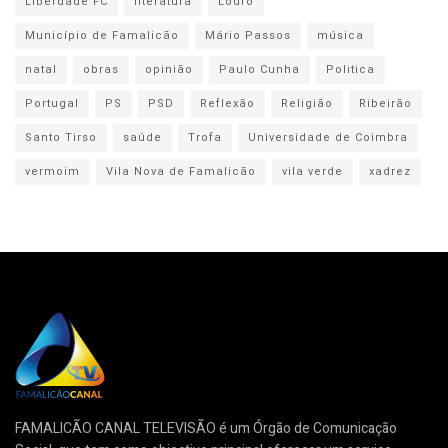
Liberdade FC
literatura
Louro
Município de Famalicão
Mário Passos
música
natal
obras
opinião
Paulo Cunha
Politica
Portugal
PS
PSD
Reflexão
Religião
Ribeirão
Santo Tirso
saúde
Trofa
Universidade de Coimbra
vermoim
Vila Nova de Famalicão
vila verde
xadrez
FAMALICÃO CANAL TELEVISÃO é um Órgão de Comunicação