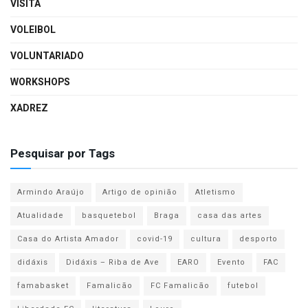
VISITA
VOLEIBOL
VOLUNTARIADO
WORKSHOPS
XADREZ
Pesquisar por Tags
Armindo Araújo
Artigo de opinião
Atletismo
Atualidade
basquetebol
Braga
casa das artes
Casa do Artista Amador
covid-19
cultura
desporto
didáxis
Didáxis – Riba de Ave
EARO
Evento
FAC
famabasket
Famalicão
FC Famalicão
futebol