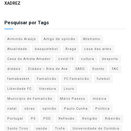
XADREZ
Pesquisar por Tags
Armindo Araújo
Artigo de opinião
Atletismo
Atualidade
basquetebol
Braga
casa das artes
Casa do Artista Amador
covid-19
cultura
desporto
didáxis
Didáxis – Riba de Ave
EARO
Evento
FAC
famabasket
Famalicão
FC Famalicão
futebol
Liberdade FC
literatura
Louro
Município de Famalicão
Mário Passos
música
natal
obras
opinião
Paulo Cunha
Politica
Portugal
PS
PSD
Reflexão
Religião
Ribeirão
Santo Tirso
saúde
Trofa
Universidade de Coimbra